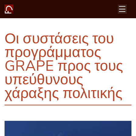
Οι συστάσεις του
προγράμματος
GRAPE προς τους
υπεύθυνους
χάραξης πολιτικής