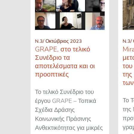
N.3/ Οκτώβριος 2023
N.3/
GRAPE, στο τελικό
Mir
Συνέδριο τα
μετ
αποτελέσματα και οι
του
προοπτικές
της
των
Το τελικό Συνέδριο του
Το 
έργου GRAPE – Τοπικά
της 
Σχέδια Δράσης
προτ
Κοινωνικής Πράσινης
γραμ
Ανθεκτικότητας για μικρές