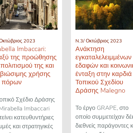
 Οκτώβριος 2023
N.3/ Οκτώβριος 2023
abella Imbaccari:
Ανάκτηση
αξύ της προώθησης
εγκαταλελειμμένων
 πολιτισμού της και
εδαφών και κοινωνι
 βιώσιμης χρήσης
ένταξη στην καρδιά
 πόρων
Τοπικού Σχεδίου
Δράσης Malegno
Τοπικό Σχέδιο Δράσης
Το έργο GRAPE, στο
Mirabella Imbaccari
οποίο συμμετείχαν δέ
είνει κατευθυντήριες
διεθνείς παράγοντες κ
μές και στρατηγικές