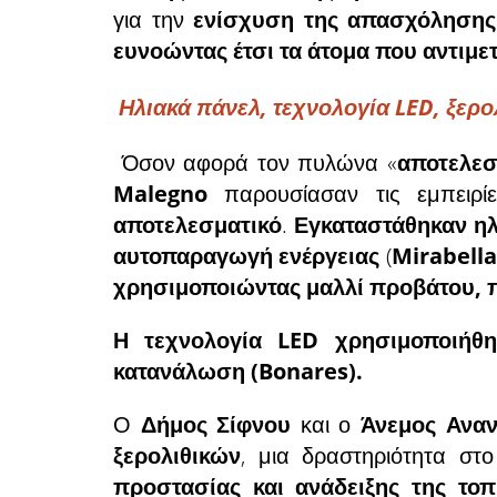
για την
ενίσχυση της απασχόληση
ευνοώντας έτσι τα άτομα που αντιμ
Ηλιακά πάνελ, τεχνολογία LED, ξερο
Όσον αφορά τον πυλώνα «
αποτελεσ
Malegno
παρουσίασαν τις εμπειρ
αποτελεσματικό
.
Εγκαταστάθηκαν ηλ
αυτοπαραγωγή ενέργειας
(
Mirabella
χρησιμοποιώντας μαλλί προβάτου, 
Η τεχνολογία LED χρησιμοποιήθ
κατανάλωση (Bonares).
Ο
Δήμος Σίφνου
και ο
Άνεμος Ανα
ξερολιθικών
, μια δραστηριότητα σ
προστασίας και ανάδειξης της το