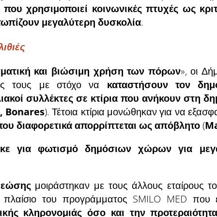
ς που
χρησιμοποιεί κοινωνικές πτυχές ως κρ
ετωπίζουν μεγαλύτερη δυσκολία
.
λιθιές
ματική και βιώσιμη χρήση των πόρων
», οι Δή
ίες τους με στόχο να
καταστήσουν τον δημ
ιακοί συλλέκτες σε κτίρια που ανήκουν στη δ
, Bonares
). Τέτοια κτίρια μονώθηκαν για να εξασ
που διαφορετικά απορρίπτεται ως απόβλητο
(
Ma
ηκε για φωτισμό δημόσιων χώρων για μεγ
νεώσης
μοιράστηκαν με τους άλλους εταίρους το
το πλαίσιο του προγράμματος SMILO MED που
πικής κληρονομιάς όσο και την προτεραιότητ