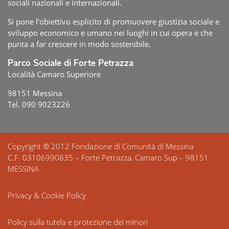
sociali nazionali e internazionali.
Si pone l’obiettivo esplicito di promuovere giustizia sociale e
sviluppo economico e umano nei luoghi in cui opera e che
punta a far crescere in modo sostenibile.
Parco Sociale di Forte Petrazza
Località Camaro Superiore
98151 Messina
Tel. 090 9023226
Copyright ® 2012 Fondazione di Comunità di Messina
C.F. 03106990835 – Forte Petrazza, Camaro Sup – 98151
MESSINA
Privacy & Cookie Policy
Policy sulla tutela e protezione dei minori