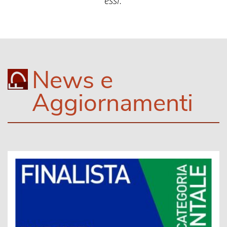
essi.
News e
Aggiornamenti