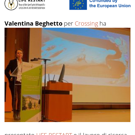
Valentina Beghetto
per
Crossing
ha