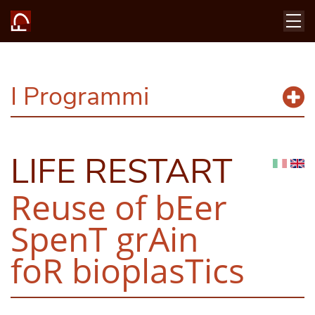
I Programmi
LIFE RESTART
Reuse of bEer
SpenT grAin
foR bioplasTics