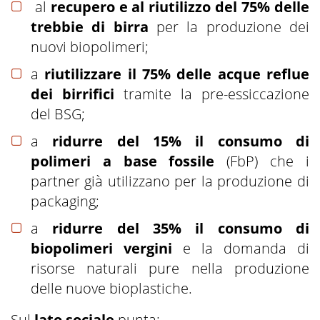
al
recupero e al riutilizzo del 75% delle
trebbie di birra
per la produzione dei
nuovi biopolimeri;
a
riutilizzare il 75% delle acque reflue
dei birrifici
tramite la pre-essiccazione
del BSG;
a
ridurre del 15% il consumo di
polimeri a base fossile
(FbP) che i
partner già utilizzano per la produzione di
packaging;
a
ridurre del 35% il consumo di
biopolimeri vergini
e la domanda di
risorse naturali pure nella produzione
delle nuove bioplastiche.
Sul
lato sociale
punta: