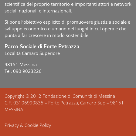
scientifica del proprio territorio e importanti attori e network
sociali nazionali e internazionali.
Si pone l’obiettivo esplicito di promuovere giustizia sociale e
sviluppo economico e umano nei luoghi in cui opera e che
punta a far crescere in modo sostenibile.
Parco Sociale di Forte Petrazza
Località Camaro Superiore
98151 Messina
Tel. 090 9023226
Copyright ® 2012 Fondazione di Comunità di Messina
C.F. 03106990835 – Forte Petrazza, Camaro Sup – 98151
MESSINA
Privacy & Cookie Policy