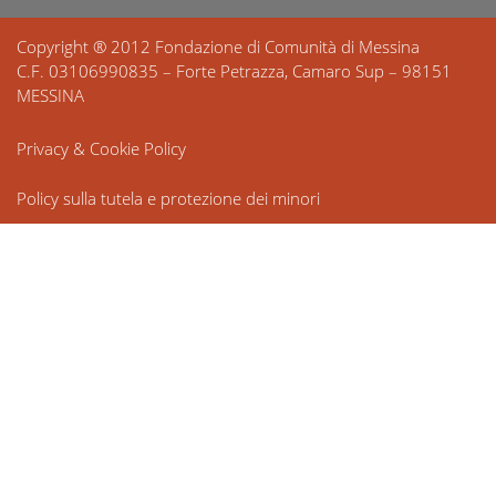
Copyright ® 2012 Fondazione di Comunità di Messina
C.F. 03106990835 – Forte Petrazza, Camaro Sup – 98151
MESSINA
Privacy & Cookie Policy
Policy sulla tutela e protezione dei minori