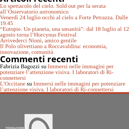
Lo spettacolo del cielo. Sold out per la serata
all’Osservatorio astronomico
Venerdì 24 luglio occhi al cielo a Forte Petrazza. Dalle
19.45
“Eutopie. Un pianeta, una umanità”: dal 18 luglio al 12
agosto torna l’Horcynus Festival
Arrivederci Ninni, amico gentile
Il Polo olivettiano a Roccavaldina: economia,
innovazione, comunità
Commenti recenti
Fabrizia Bagozzi
su
Immersi nelle immagini per
potenziare l’attenzione visiva. I laboratori di Ri-
connettersi
L'Occitane
su
Immersi nelle immagini per potenziare
l’attenzione visiva. I laboratori di Ri-connettersi