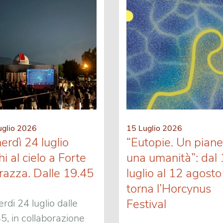
uglio 2026
15 Luglio 2026
erdì 24 luglio
“Eutopie. Un piane
i al cielo a Forte
una umanità”: dal
razza. Dalle 19.45
luglio al 12 agosto
torna l’Horcynus
Festival
rdi 24 luglio dalle
5, in collaborazione