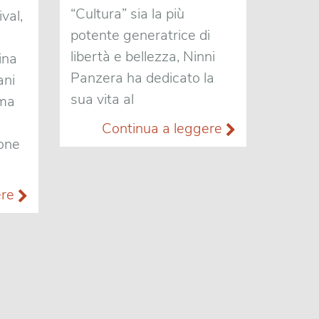
“Cultura” sia la più
val,
potente generatrice di
libertà e bellezza, Ninni
ina
Panzera ha dedicato la
ani
sua vita al
mma
i
Continua a leggere
ione
ere