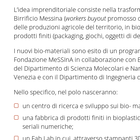
L’idea imprenditoriale consiste nella trasfor
Birrificio Messina (
workers buyout
promosso da
delle produzioni agricole del territorio, in bi
prodotti finiti (packaging, giochi, oggetti di de
I nuovi bio-materiali sono esito di un progr
Fondazione MeSSInA in collaborazione con Eco
del Dipartimento di Scienza Molecolari e Nano
Venezia e con il Dipartimento di Ingegneria de
Nello specifico, nel polo nasceranno:
un centro di ricerca e sviluppo sui bio- ma
una fabbrica di prodotti finiti in bioplast
seriali numeriche;
un Fab Lab in cui, attraverso stampanti 3D