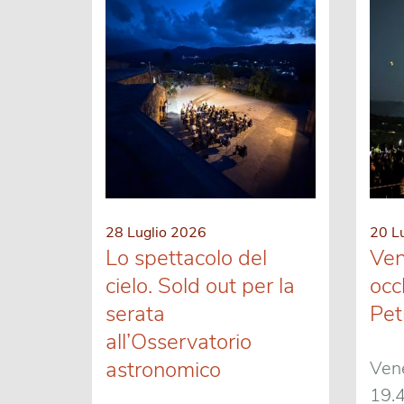
28 Luglio 2026
20 L
Lo spettacolo del
Ven
cielo. Sold out per la
occh
serata
Pet
all’Osservatorio
astronomico
Vene
19.4