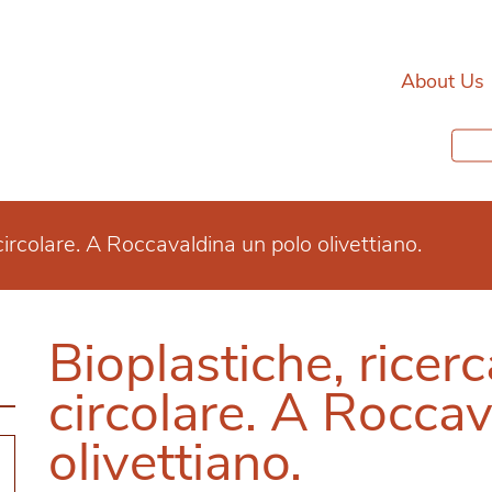
About Us
ircolare. A Roccavaldina un polo olivettiano.
Bioplastiche, ricer
circolare. A Rocca
olivettiano.