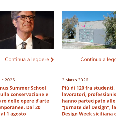
Continua a leggere
Continua a le
ile 2026
2 Marzo 2026
nus Summer School
Più di 120 fra studenti,
sulla conservazione e
lavoratori, professionis
uro delle opere d’arte
hanno partecipato alle
mporanee. Dal 20
“Jurnate del Design”, l
 al 1 agosto
Design Week siciliana 