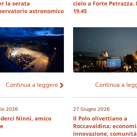
r la serata
cielo a Forte Petrazza. 
sservatorio astronomico
19.45
Continua a leggere
Continua a le
lio 2026
27 Giugno 2026
ederci Ninni, amico
Il Polo olivettiano a
le
Roccavaldina: economi
innovazione, comunità