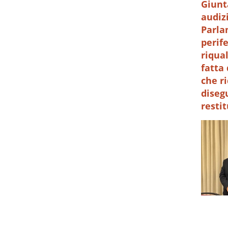
Giunt
audiz
Parla
perife
riqua
fatta 
che r
diseg
resti