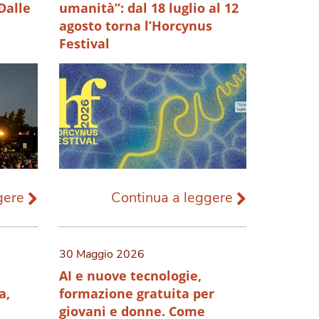
Dalle
umanità”: dal 18 luglio al 12
agosto torna l’Horcynus
Festival
ggere
Continua a leggere
30 Maggio 2026
AI e nuove tecnologie,
a,
formazione gratuita per
giovani e donne. Come