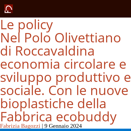
Le policy
Nel Polo Olivettiano
di Roccavaldina
economia circolare e
sviluppo produttivo e
sociale. Con le nuove
bioplastiche della
Fabbrica ecobuddy
Fabrizia Bagozzi
|
9 Gennaio 2024