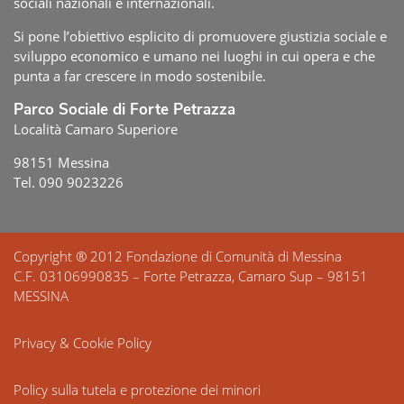
sociali nazionali e internazionali.
Si pone l’obiettivo esplicito di promuovere giustizia sociale e
sviluppo economico e umano nei luoghi in cui opera e che
punta a far crescere in modo sostenibile.
Parco Sociale di Forte Petrazza
Località Camaro Superiore
98151 Messina
Tel. 090 9023226
Copyright ® 2012 Fondazione di Comunità di Messina
C.F. 03106990835 – Forte Petrazza, Camaro Sup – 98151
MESSINA
Privacy & Cookie Policy
Policy sulla tutela e protezione dei minori