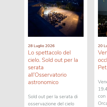
28 Luglio 2026
20 L
Lo spettacolo del
Ven
cielo. Sold out per la
occh
serata
Pet
all’Osservatorio
astronomico
Vene
19.4
con 
Sold out per la serata di
Orca
osservazione del cielo