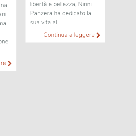
libertà e bellezza, Ninni
ina
Panzera ha dedicato la
ani
sua vita al
mma
i
Continua a leggere
ione
ere