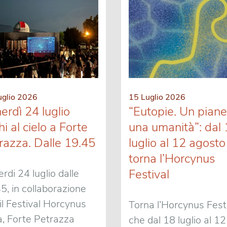
uglio 2026
15 Luglio 2026
erdì 24 luglio
“Eutopie. Un piane
i al cielo a Forte
una umanità”: dal
razza. Dalle 19.45
luglio al 12 agosto
torna l’Horcynus
Festival
rdi 24 luglio dalle
5, in collaborazione
il Festival Horcynus
Torna l’Horcynus Festi
, Forte Petrazza
che dal 18 luglio al 12