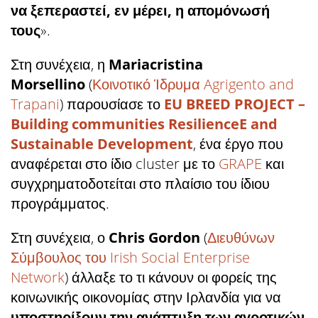
να ξεπεραστεί, εν μέρει, η απομόνωσή
τους
».
Στη συνέχεια, η
Mariacristina
Morsellino
(
Κοινοτικό Ίδρυμα Agrigento and
Trapani
) παρουσίασε το
EU BREED PROJECT –
Building communities ResilienceE
and
Sustainable Development
, ένα έργο που
αναφέρεται στο ίδιο cluster με το
GRAPE
και
συγχρηματοδοτείται στο πλαίσιο του ίδιου
προγράμματος.
Στη συνέχεια, ο
Chris Gordon
(
Διευθύνων
Σύμβουλος του Irish Social Enterprise
Network
) άλλαξε το τι κάνουν οι φορείς της
κοινωνικής οικονομίας στην Ιρλανδία για να
υποστηρίξουν την ανάπτυξη
των αγροτικών