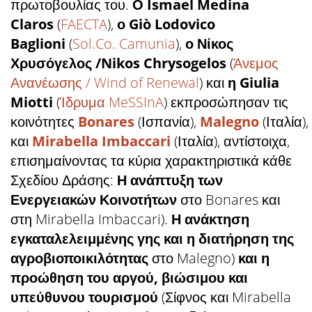
πρωτοβουλίας του.
Ο Ismael Medina
Claros
(
FAECTA
),
ο Giò Lodovico
Baglioni
(
Sol.Co. Camunia
),
ο Νίκος
Χρυσόγελος /Nikos Chrysogelos
(
Άνεμος
Ανανέωσης / Wind of Renewal
) και
η Giulia
Miotti
(
Ίδρυμα MeSSInA
) εκπροσώπησαν τις
κοινότητες
Bonares
(Ισπανία),
Malegno
(Ιταλία),
και
Mirabella Imbaccari
(Ιταλία), αντίστοιχα,
επισημαίνοντας τα κύρια χαρακτηριστικά κάθε
Σχεδίου Δράσης:
Η ανάπτυξη των
Ενεργειακών Κοινοτήτων
στο Bonares και
στη Mirabella Imbaccari).
Η ανάκτηση
εγκαταλελειμμένης γης και η διατήρηση της
αγροβιοποικιλότητας
στο Malegno)
και η
προώθηση του αργού, βιώσιμου και
υπεύθυνου τουρισμού
(Σίφνος και Mirabella