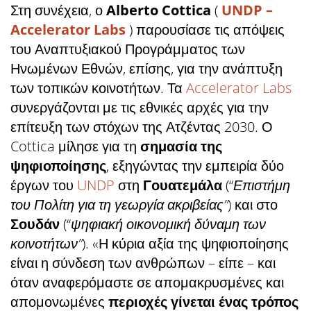
Στη συνέχεια, ο
Alberto Cottica
(
UNDP –
Accelerator Labs
) παρουσίασε τις απόψεις
του Αναπτυξιακού Προγράμματος των
Ηνωμένων Εθνών, επίσης, για την ανάπτυξη
των τοπικών κοινοτήτων. Τα
Accelerator Labs
συνεργάζονται με τις εθνικές αρχές για την
επίτευξη των στόχων της Ατζέντας 2030. Ο
Cottica μίλησε για τη
σημασία της
ψηφιοποίησης
, εξηγώντας την εμπειρία δύο
έργων του
UNDP
στη
Γουατεμάλα
(“
Επιστήμη
του Πολίτη για τη γεωργία ακριβείας”
) και στο
Σουδάν
(“
ψηφιακή οικονομική δύναμη των
κοινοτήτων”
). «Η κύρια αξία της ψηφιοποίησης
είναι η σύνδεση των ανθρώπων – είπε – και
όταν αναφερόμαστε σε απομακρυσμένες και
απομονωμένες
περιοχές γίνεται ένας τρόπος