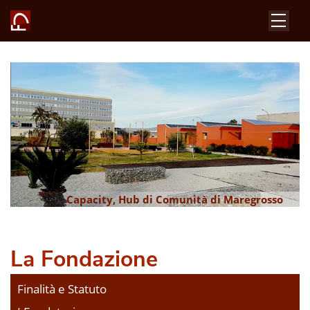
Capacity, Hub di Comunità di Maregrosso
Il pizzo a tombolo, a
Il Parco Horcynus Orca
Mirabella Imbaccari
La Fondazione
Finalità e Statuto