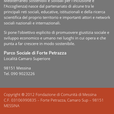
Mediterraneo Sostenibili e Solidali per l’Inclusione e
l’Accoglienza) nasce dal partenariato di alcune tra le
principali reti sociali, educative, istituzionali e della ricerca
scientifica del proprio territorio e importanti attori e network
sociali nazionali e internazionali.
Si pone l’obiettivo esplicito di promuovere giustizia sociale e
sviluppo economico e umano nei luoghi in cui opera e che
punta a far crescere in modo sostenibile.
Parco Sociale di Forte Petrazza
Località Camaro Superiore
98151 Messina
Tel. 090 9023226
Copyright ® 2012 Fondazione di Comunità di Messina
C.F. 03106990835 – Forte Petrazza, Camaro Sup – 98151
MESSINA