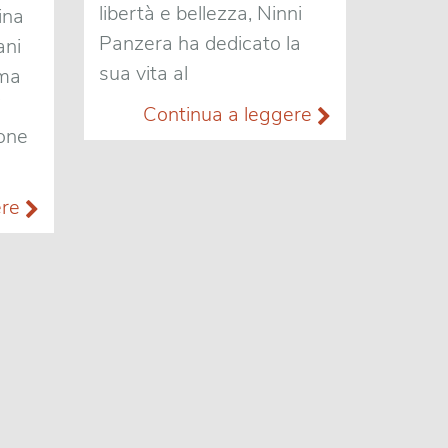
libertà e bellezza, Ninni
ina
Panzera ha dedicato la
ani
sua vita al
mma
i
Continua a leggere
ione
ere