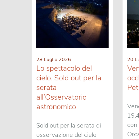
28 Luglio 2026
20 L
Lo spettacolo del
Ven
cielo. Sold out per la
occh
serata
Pet
all’Osservatorio
astronomico
Vene
19.4
con 
Sold out per la serata di
Orca
osservazione del cielo