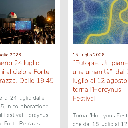
uglio 2026
15 Luglio 2026
erdì 24 luglio
“Eutopie. Un piane
i al cielo a Forte
una umanità”: dal
razza. Dalle 19.45
luglio al 12 agosto
torna l’Horcynus
Festival
rdi 24 luglio dalle
5, in collaborazione
il Festival Horcynus
Torna l’Horcynus Festi
, Forte Petrazza
che dal 18 luglio al 12