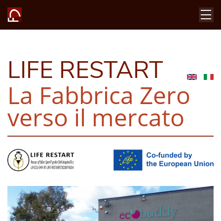
LIFE RESTART
La Fabbrica Zero
verso il mercato