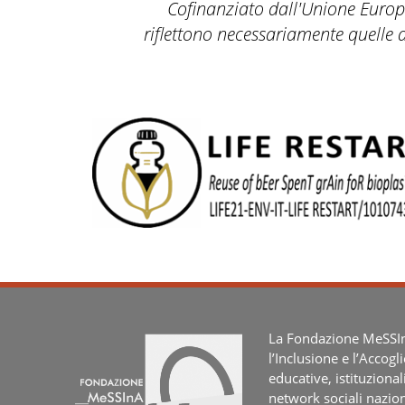
Cofinanziato dall'Unione Europea
riflettono necessariamente quelle 
La Fondazione MeSSInA
l’Inclusione e l’Accogl
educative, istituzional
network sociali nazion