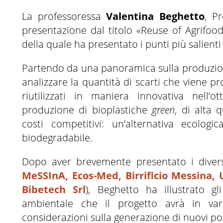
La professoressa
Valentina Beghetto
, P
presentazione dal titolo «Reuse of Agrifoo
della quale ha presentato i punti più salient
Partendo da una panoramica sulla produzione
analizzare la quantità di scarti che viene 
riutilizzati in maniera innovativa nell’
produzione di bioplastiche
green
, di alta q
costi competitivi: un’alternativa ecolog
biodegradabile.
Dopo aver brevemente presentato i divers
MeSSInA,
Ecos-Med,
Birrificio Messina,
Bibetech Srl
), Beghetto ha illustrato g
ambientale che il progetto avrà in vari
considerazioni sulla generazione di nuovi pos