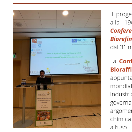
Il prog
alla 1
Confer
Biorefin
dal 31 m
La
Conf
Bioraff
appunta
mondial
industr
governa
argomen
chimica 
all’uso